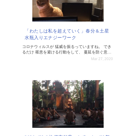
「わたしは私を超えていく」春分＆土星
水瓶入りエナジーワーク
コロナウィルスが 猛威を振るっていますね。 でき
るだけ 罹患を避ける行動をして、 蔓延を防ぐ意識
を持ち、 けれども 恐れすぎずに、 免疫力を上げ
Mar 27, 2020
て、 やり過ごすしかないですね。 祈りつつ。 嵐は
いつか