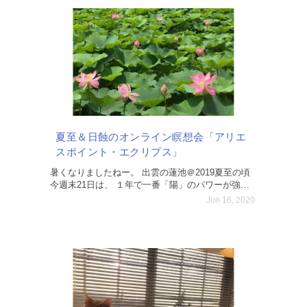
夏至＆日蝕のオンライン瞑想会「アリエ
スポイント・エクリプス」
暑くなりましたねー。 出雲の蓮池＠2019夏至の頃
今週末21日は、 １年で一番「陽」のパワーが強い
夏至を迎えますね。 占星術的に言うと「太陽の蟹
Jun 16, 2020
座入り（6:41）」。 2020年は、ほぼ同時に新月（