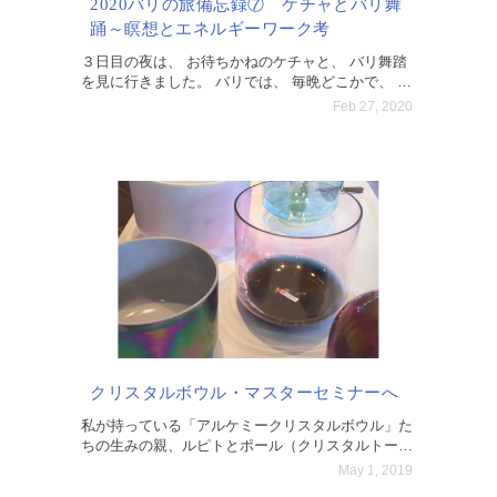
2020バリの旅備忘録⑦ ケチャとバリ舞
踊～瞑想とエネルギーワーク考
３日目の夜は、 お待ちかねのケチャと、 バリ舞踏
を見に行きました。 バリでは、 毎晩どこかで、 舞
踊や演奏が行われています。 30年前、 真っ暗な野
Feb 27, 2020
外でのケチャに （広くて自然豊かなところだった
けど
クリスタルボウル・マスターセミナーへ
私が持っている「アルケミークリスタルボウル」た
ちの生みの親、ルピトとポール（クリスタルトーン
ズ社主催）の「クリスタルボウルマスターセミナ
May 1, 2019
ー」に、参加してきました。 素晴らしいアルケミ