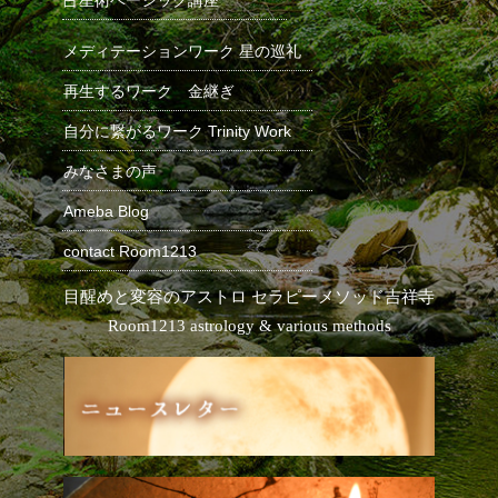
占星術ベーシック講座
メディテーションワーク 星の巡礼
再生するワーク 金継ぎ
自分に繋がるワーク Trinity Work
みなさまの声
Ameba Blog
contact Room1213
目醒めと変容のアストロ セラピーメソッド
吉祥寺
Room1213 astrology & various methods