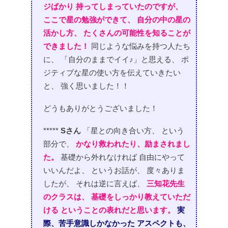
ジばかり
持ってしまっていたのですが、
ここで星の勉強ができて、
自分の中の星の
活かし方、
たくさんの可能性を知ることが
できました！
同じような悩みを持つ人たち
に、
「自分のままでイイ♪」と思える、
ポ
ジティブな星の使い方を伝えていきたい
と、
強く思いました！！
どうもありがとうございました！
*****
Sさん
「星との向き合い方、
という
部分で、
かなり救われたり、励まされまし
た。
基礎から外れなければ
自由にやって
いいんだよ、
というお話が、
度々ありま
したが、
それは逆に言えば、
三知花先生
のクラスは、
基礎をしっかり教えていただ
ける
ということの表れだと思います。
実
際、苦手意識しかなかった
アスペクトも、