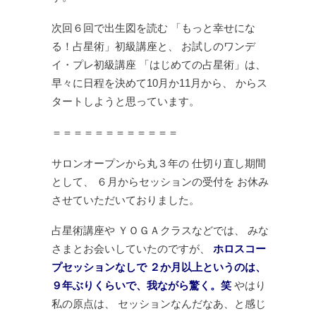
次回６回で出生図を読む
「もっと幸せにな
る！占星術」初級講座と、
お試しのワンデ
イ・プレ初級講座
「はじめての占星術」は、
早々に日程を決めて10月か11月から、
からス
タートしようと思っています。
＝＝＝＝＝＝＝＝＝＝＝＝
サロンオープンから丸３年の
仕切り直し期間
として、
６月からセッションの受付を
お休み
させていただいておりました。
占星術講座や
ＹＯＧＡクラスなどでは、
みな
さまとお会いしていたのですが、
ホロスコー
プセッションなしで
２か月以上というのは、
９年ぶりくらいで、我ながら驚く。笑
やはり
私の原点は、
セッションなんだなあ、と感じ