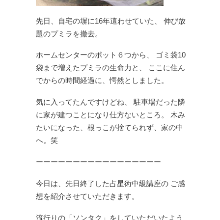
先日、自宅の塀に16年這わせていた、
伸び放
題のプミラを撤去。
ホームセンターのポット６つから、
ゴミ袋10
袋まで増えたプミラの生命力と、
ここに住ん
でからの時間経過に、愕然としました。
気に入ってたんですけどね、
駐車場だった隣
に家が建つことになり仕方ないところ。
木み
たいになった、根っこが捨てられず、家の中
へ。笑
ーーーーーーーーーーーーーーーーー
今日は、先日終了した占星術中級講座の
ご感
想を紹介させていただきます。
流行りの「ソンタク」をしていただいたよう