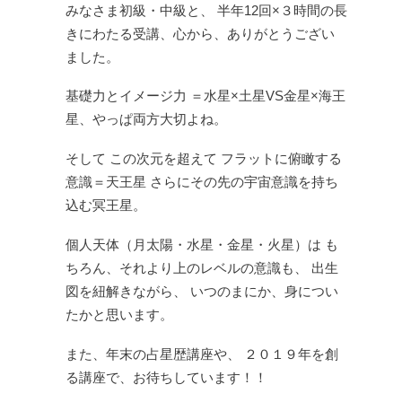
みなさま初級・中級と、
半年12回×３時間の長
きにわたる受講、心から、ありがとうござい
ました。
基礎力とイメージ力
＝水星×土星VS金星×海王
星、やっぱ両方大切よね。
そして
この次元を超えて
フラットに俯瞰する
意識＝天王星
さらにその先の宇宙意識を持ち
込む冥王星。
個人天体（月太陽・水星・金星・火星）は
も
ちろん、それより上のレベルの意識も、
出生
図を紐解きながら、
いつのまにか、身につい
たかと思います。
また、年末の占星歴講座や、
２０１９年を創
る講座で、お待ちしています！！