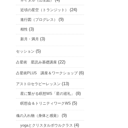
(4)
ネイタル（出生図）
(24)
近頃の星空（トランジット）
(9)
進行図（プログレス）
(3)
相性
(3)
新月・満月
(5)
セッション
(22)
占星術 星読み基礎講座
(6)
占星術PLUS 講座＆ワークショップ
(13)
アストロセラピーレッスン
(8)
星に繋がる瞑想WS「星の巡礼」
(5)
瞑想会＆トリニティワークWS
(9)
魂の入れ物（身体と感覚）
(4)
yogaとクリスタルボウルクラス