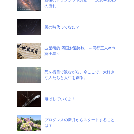
最後のトランジット講座 2020～2025
の流れ
風の時代ってなに？
占星術的 四国お遍路旅 ～同行三人with
冥王星～
死を横目で観ながら、今ここで、大好き
な人たちと人生を創る。
飛ばしていくよ！
プログレスの新月からスタートすること
は？