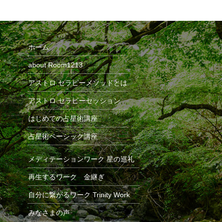
ホーム
about Room1213
アストロ セラピーメソッドとは
アストロ セラピーセッション
はじめての占星術講座
占星術ベーシック講座
メディテーションワーク 星の巡礼
再生するワーク 金継ぎ
自分に繋がるワーク Trinity Work
みなさまの声