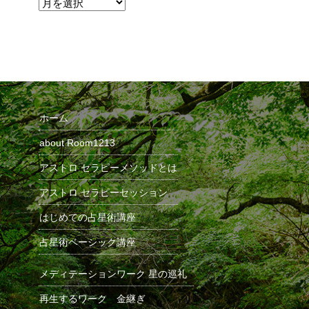
ホーム
about Room1213
アストロ セラピーメソッドとは
アストロ セラピーセッション
はじめての占星術講座
占星術ベーシック講座
メディテーションワーク 星の巡礼
再生するワーク 金継ぎ