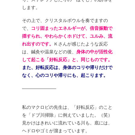
します。
その上で、
クリスタルボウルを奏でますの
で、
コリ固まったエネルギーが、
倍音振動で
揺すられ、
やわらかくホドけて、
ユルみ、
流
れ出すのです。
Ｋさんが感じたような反応
は、
鍼灸や温泉などの後、
身体の中が活性化
して起こる
「好転反応」と、同じものです。
また、好転反応は、
身体のコリや滞りだけで
なく、
心のコリや滞りにも、起こります。
———————–
私のマクロビの先生は、
「好転反応」のこと
を
「ドブ川掃除」に例えていました。（笑）
見かけはきれいに流れている川も、
底には、
ヘドロやゴミが溜まっています。