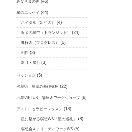
(46)
みなさまの声
(44)
星のエッセイ
(4)
ネイタル（出生図）
(24)
近頃の星空（トランジット）
(9)
進行図（プログレス）
(3)
相性
(3)
新月・満月
(5)
セッション
(22)
占星術 星読み基礎講座
(6)
占星術PLUS 講座＆ワークショップ
(13)
アストロセラピーレッスン
(8)
星に繋がる瞑想WS「星の巡礼」
(5)
瞑想会＆トリニティワークWS