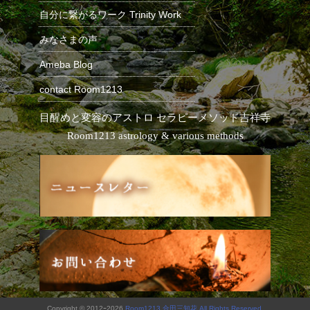
自分に繋がるワーク Trinity Work
みなさまの声
Ameba Blog
contact Room1213
目醒めと変容のアストロ セラピーメソッド
吉祥寺
Room1213 astrology & various methods
Copyright © 2012ｰ2026
Room1213 合田三知花 All Rights Reserved.