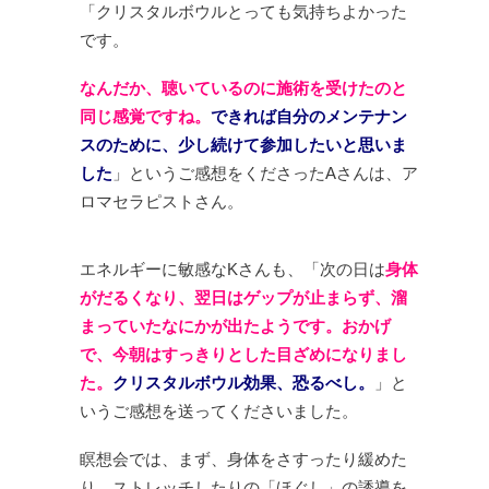
「クリスタルボウル
とっても気持ちよかった
です。
なんだか、
聴いているのに施術を受けたのと
同じ感覚ですね。
できれば自分のメンテナン
スのために、
少し続けて参加したいと思いま
した
」
というご感想をくださった
Aさんは、ア
ロマセラピストさん。
エネルギーに敏感なKさんも、
「次の日は
身体
がだるくなり、
翌日はゲップが止まらず、
溜
まっていたなにかが出たようです。
おかげ
で、今朝は
すっきりとした目ざめになりまし
た。
クリスタルボウル効果、恐るべし。
」
と
いうご感想を送ってくださいました。
瞑想会では、
まず、身体をさすったり緩めた
り、
ストレッチしたりの「ほぐし」の誘導を