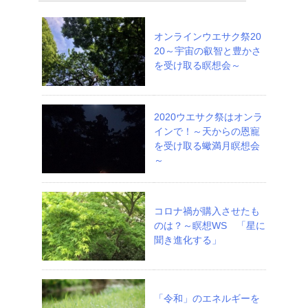
オンラインウエサク祭20
20～宇宙の叡智と豊かさ
を受け取る瞑想会～
2020ウエサク祭はオンラ
インで！～天からの恩寵
を受け取る蠍満月瞑想会
～
コロナ禍が購入させたも
のは？～瞑想WS 「星に
聞き進化する」
「令和」のエネルギーを