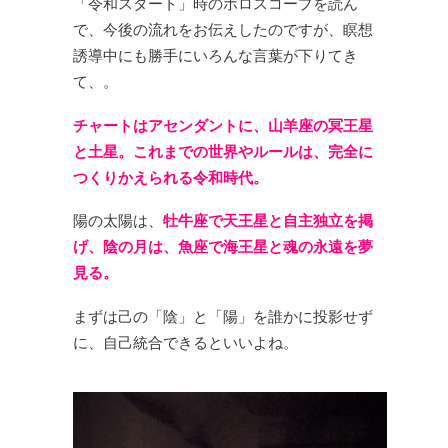
「令和スタート」時の
ホロスコープを読ん
で、
今後の流れをお伝えしたのですが、
瞑想
誘導中にも勝手にいろんな言葉が下りてき
て、。
チャートはアセンダントに、
山羊座の冥王星
と土星。
これまでの世界やルールは、
完全に
つくりかえられる令和時代。
陽の太陽は、
牡牛座で天王星と自主独立を掲
げ、
陰の月は、
魚座で海王星と魂の永遠を夢
見る。
まずは己の「陰」と「陽」を
誰かに投影せず
に、自己統合できるといいよね。