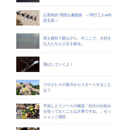
占星術的 四国お遍路旅 ～同行三人with
冥王星～
死を横目で観ながら、今ここで、大好き
な人たちと人生を創る。
飛ばしていくよ！
プログレスの新月からスタートすること
は？
手放しとリソースの確認「自分の仕組み
を知っておくことは大事ですね。」セッ
ションご感想