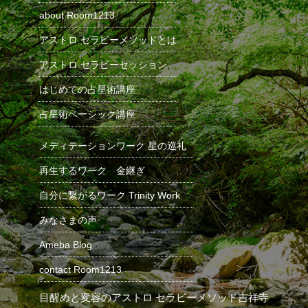
about Room1213
アストロ セラピーメソッドとは
アストロ セラピーセッション
はじめての占星術講座
占星術ベーシック講座
メディテーションワーク 星の巡礼
再生するワーク 金継ぎ
自分に繋がるワーク Trinity Work
みなさまの声
Ameba Blog
contact Room1213
目醒めと変容のアストロ セラピーメソッド
吉祥寺